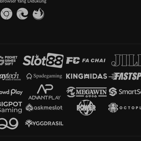
Browser Yang Didukung