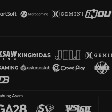
abung Ayam