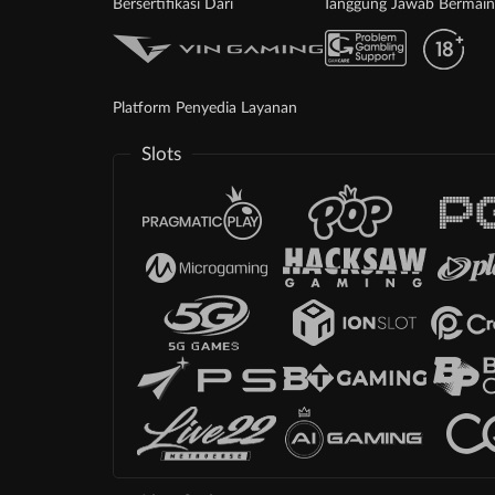
Bersertifikasi Dari
Tanggung Jawab Bermain
Platform Penyedia Layanan
Slots