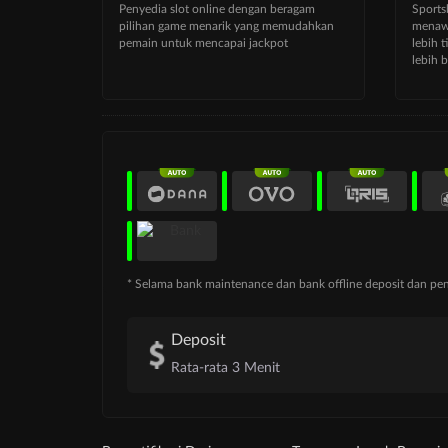
Penyedia slot online dengan beragam
Sports
pilihan game menarik yang memudahkan
menawa
pemain untuk mencapai jackpot
lebih 
lebih 
* Selama bank maintenance dan bank offline deposit dan pen
Deposit
Rata-rata 3 Menit