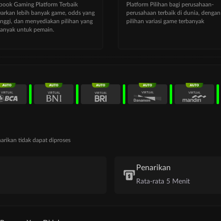
book Gaming Platform Terbaik
Platform Pilihan bagi perusahaan-
rkan lebih banyak game, odds yang
perusahaan terbaik di dunia, dengan
tinggi, dan menyediakan pilihan yang
pilihan variasi game terbanyak
banyak untuk pemain.
arikan tidak dapat diproses
Penarikan
Rata-rata 5 Menit