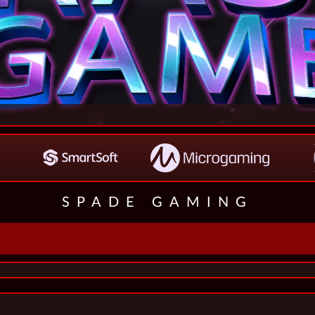
SPADE GAMING