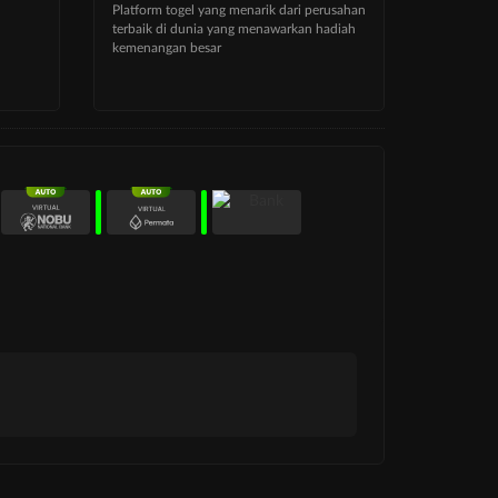
Platform togel yang menarik dari perusahan
terbaik di dunia yang menawarkan hadiah
kemenangan besar