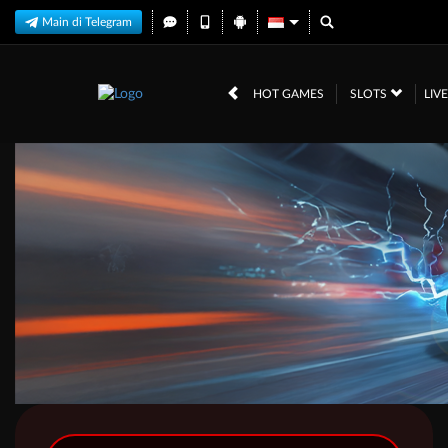
Main di Telegram
HOT GAMES
SLOTS
LIV