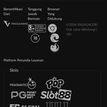
Bersertifikasi
Tanggung
Browser
Dari
Jawab
Yang
Bermain
Didukung
©2026 RAJAGACOR.
Hak cipta dilindungi |
18+
Platform Penyedia Layanan
Slots