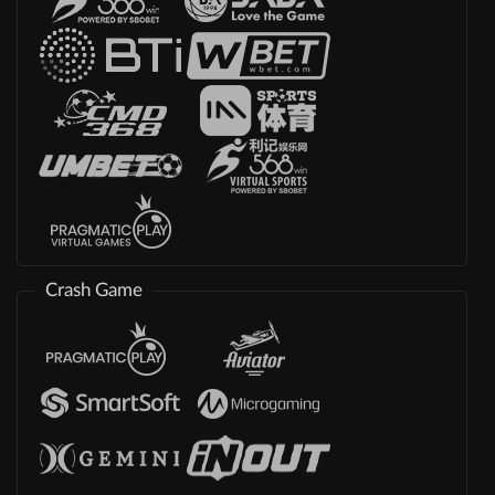
Crash Game