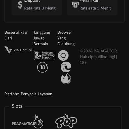
Deposit
Penarikan
Rata-rata 3 Menit
Rata-rata 5 Menit
Bersertifikasi
Tanggung
Browser
Dari
Jawab
Yang
Bermain
Didukung
©2026 RAJAGACOR.
Hak cipta dilindungi |
18+
Platform Penyedia Layanan
Slots