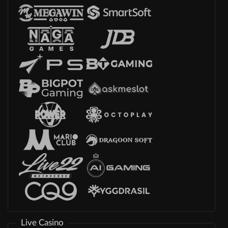
Live Casino