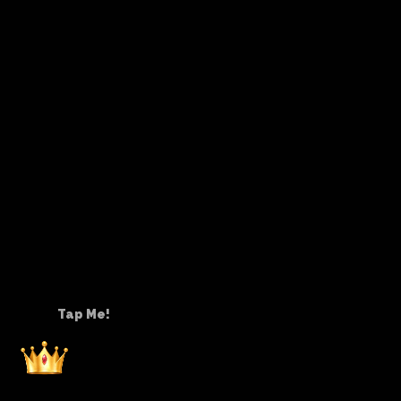
Tap Me!