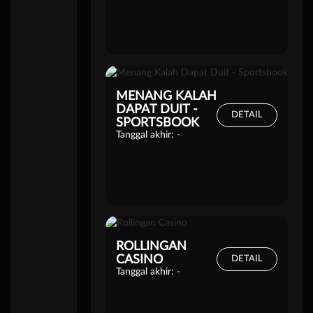
MENANG KALAH
DAPAT DUIT -
DETAIL
SPORTSBOOK
Tanggal akhir:
-
ROLLINGAN
CASINO
DETAIL
Tanggal akhir:
-