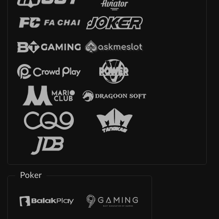
Poker