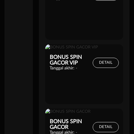
BONUS SPIN
GACOR VIP
DETAIL
Tanggal akhir:
-
BONUS SPIN
GACOR
DETAIL
Tanggal akhir:
-