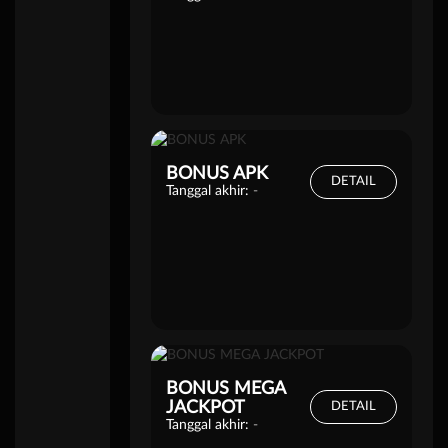
BONUS APK
DETAIL
Tanggal akhir:
-
BONUS MEGA
JACKPOT
DETAIL
Tanggal akhir:
-