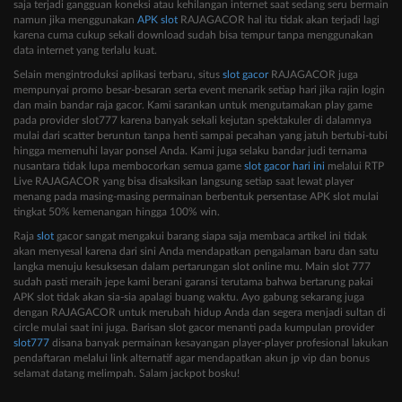
saja terjadi gangguan koneksi atau kehilangan internet saat sedang seru bermain
namun jika menggunakan
APK slot
RAJAGACOR hal itu tidak akan terjadi lagi
karena cuma cukup sekali download sudah bisa tempur tanpa menggunakan
data internet yang terlalu kuat.
Selain mengintroduksi aplikasi terbaru, situs
slot gacor
RAJAGACOR juga
mempunyai promo besar-besaran serta event menarik setiap hari jika rajin login
dan main bandar raja gacor. Kami sarankan untuk mengutamakan play game
pada provider slot777 karena banyak sekali kejutan spektakuler di dalamnya
mulai dari scatter beruntun tanpa henti sampai pecahan yang jatuh bertubi-tubi
hingga memenuhi layar ponsel Anda. Kami juga selaku bandar judi ternama
nusantara tidak lupa membocorkan semua game
slot gacor hari ini
melalui RTP
Live RAJAGACOR yang bisa disaksikan langsung setiap saat lewat player
menang pada masing-masing permainan berbentuk persentase APK slot mulai
tingkat 50% kemenangan hingga 100% win.
Raja
slot
gacor sangat mengakui barang siapa saja membaca artikel ini tidak
akan menyesal karena dari sini Anda mendapatkan pengalaman baru dan satu
langka menuju kesuksesan dalam pertarungan slot online mu. Main slot 777
sudah pasti meraih jepe kami berani garansi terutama bahwa bertarung pakai
APK slot tidak akan sia-sia apalagi buang waktu. Ayo gabung sekarang juga
dengan RAJAGACOR untuk merubah hidup Anda dan segera menjadi sultan di
circle mulai saat ini juga. Barisan slot gacor menanti pada kumpulan provider
slot777
disana banyak permainan kesayangan player-player profesional lakukan
pendaftaran melalui link alternatif agar mendapatkan akun jp vip dan bonus
selamat datang melimpah. Salam jackpot bosku!