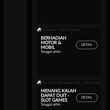
BERHADIAH
MOTOR &
DETAIL
MOBIL
Tanggal akhir:
-
MENANG KALAH
DAPAT DUIT -
DETAIL
SLOT GAMES
Tanggal akhir:
-