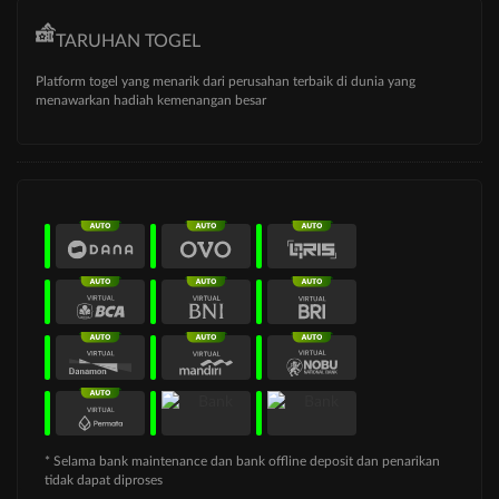
TARUHAN TOGEL
Platform togel yang menarik dari perusahan terbaik di dunia yang
menawarkan hadiah kemenangan besar
* Selama bank maintenance dan bank offline deposit dan penarikan
tidak dapat diproses