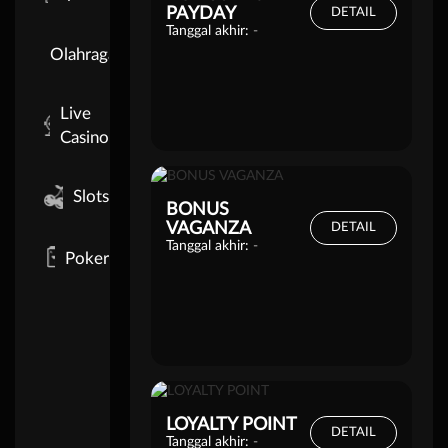
PAYDAY
DETAIL
Tanggal akhir:
-
Olahraga
Live
Casino
Slots
BONUS
VAGANZA
DETAIL
Tanggal akhir:
-
Poker
LOYALTY POINT
DETAIL
Tanggal akhir:
-