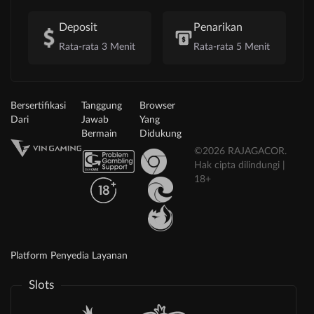
Deposit
Penarikan
Rata-rata 3 Menit
Rata-rata 5 Menit
Bersertifikasi
Tanggung
Browser
Dari
Jawab
Yang
Bermain
Didukung
©2026 RAJAGACOR.
Hak cipta dilindungi |
18+
Platform Penyedia Layanan
Slots