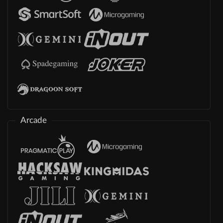
Arcade