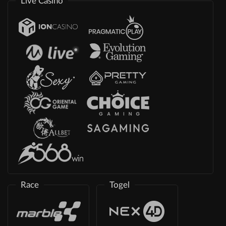
Live Casino
Race
Togel