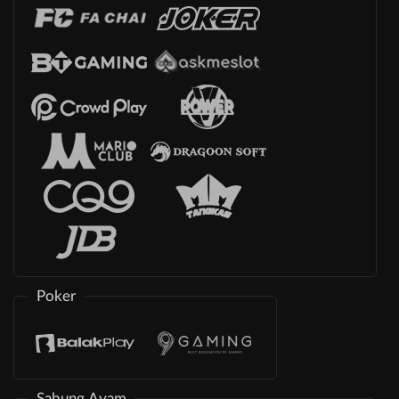
Poker
Sabung Ayam