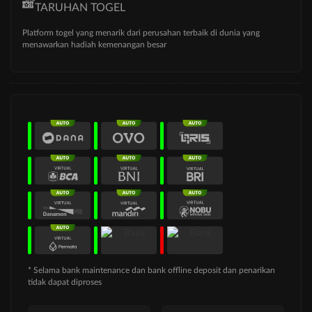
TARUHAN TOGEL
Platform togel yang menarik dari perusahan terbaik di dunia yang
menawarkan hadiah kemenangan besar
* Selama bank maintenance dan bank offline deposit dan penarikan
tidak dapat diproses