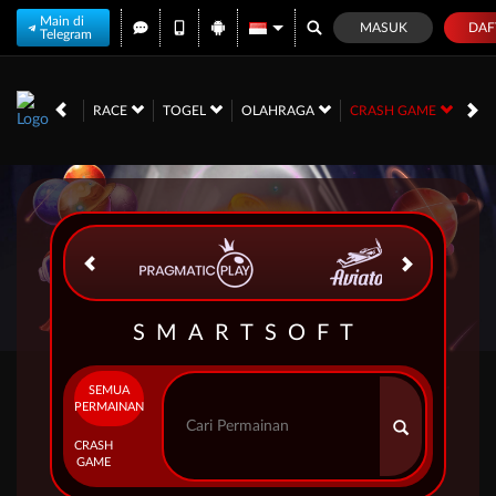
Main di
MASUK
DAF
Telegram
VE CASINO
RACE
TOGEL
OLAHRAGA
CRASH GAME
AR
SMARTSOFT
SEMUA
PERMAINAN
CRASH
GAME