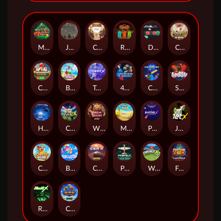
Multi Hot Wheel
JetX3
Crash Duel X
RodeoX
DoubleX
ChickenWays
Chicken Highway
Bottle Mania
TowerX
4 Bonuses Bonanza
CricketerX
Smash X
HelicopterX
CricketX
Wheel Of Destiny
MineIsland
PlinkoXClassic
JetX
Cheesy Road
Balloon
CarX
PropelX
World Champion X
Fortune Catch
RollX
CaiBalaoCappadocia