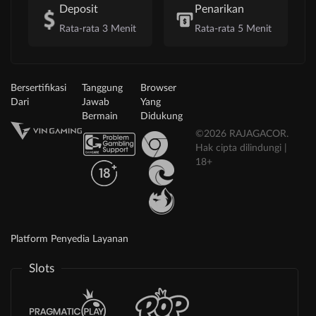
Deposit
Penarikan
Rata-rata 3 Menit
Rata-rata 5 Menit
Bersertifikasi
Tanggung
Browser
Dari
Jawab
Yang
Bermain
Didukung
©2026 RAJAGACOR.
Hak cipta dilindungi |
18+
Platform Penyedia Layanan
Slots