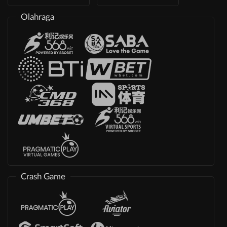
Olahraga
Crash Game